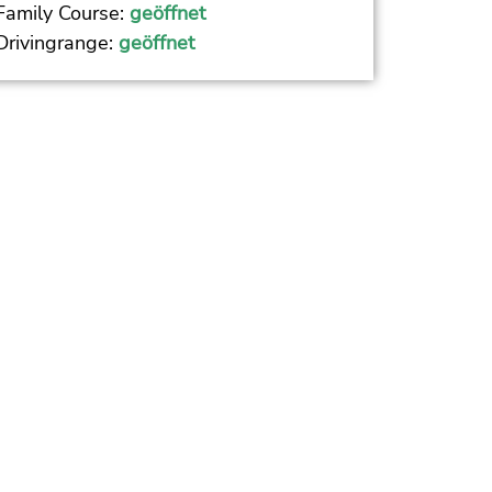
Family Course:
geöffnet
Drivingrange:
geöffnet