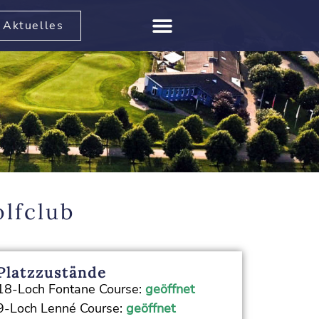
Aktuelles
lfclub
Platzzustände
18-Loch Fontane Course:
geöffnet
9-Loch Lenné Course:
geöffnet