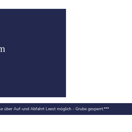
im
uf-und Abfahrt Leest möglich - Grube gesperrt.***
***Rauch