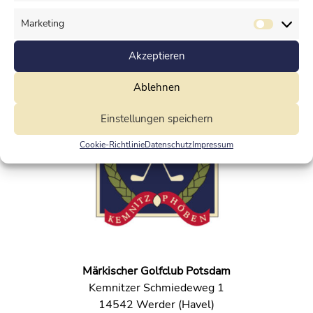
Marketing
Akzeptieren
**Kein Anreis
 informieren Sie sich bitte unter Aktuelles!***
Ablehnen
Einstellungen speichern
Cookie-Richtlinie
Datenschutz
Impressum
Märkischer Golfclub Potsdam
Kemnitzer Schmiedeweg 1
14542 Werder (Havel)