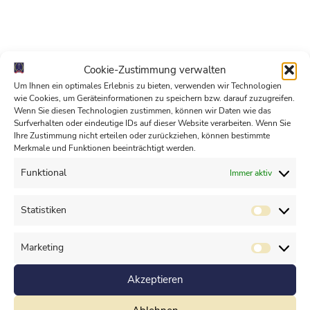
Cookie-Zustimmung verwalten
Um Ihnen ein optimales Erlebnis zu bieten, verwenden wir Technologien
wie Cookies, um Geräteinformationen zu speichern bzw. darauf zuzugreifen.
Wenn Sie diesen Technologien zustimmen, können wir Daten wie das
Surfverhalten oder eindeutige IDs auf dieser Website verarbeiten. Wenn Sie
Ihre Zustimmung nicht erteilen oder zurückziehen, können bestimmte
Merkmale und Funktionen beeinträchtigt werden.
Funktional
Immer aktiv
Förderverein
Statistiken
Der Förderverein im MGC Potsdam e.V. fördert den
Golfsport für Kinder und Jugendliche in Berlin und
Brandenburg
Marketing
Mehr erfahren
Akzeptieren