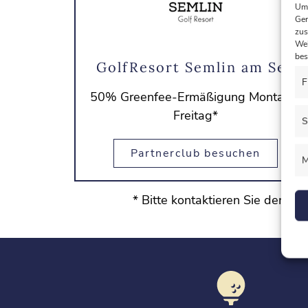
Um 
Ger
zus
Web
bes
GolfResort Semlin am See
F
50% Greenfee-Ermäßigung Montag -
Freitag*
S
Partnerclub besuchen
M
* Bitte kontaktieren Sie den j