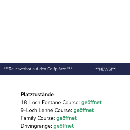
**Rauchverbot auf den Golfplätze ***
**NEWS!**
Platzzustände
18-Loch Fontane Course:
geöffnet
9-Loch Lenné Course:
geöffnet
Family Course:
geöffnet
Drivingrange:
geöffnet