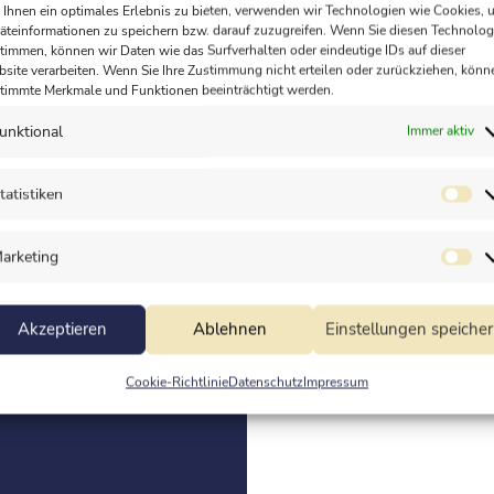
Ihnen ein optimales Erlebnis zu bieten, verwenden wir Technologien wie Cookies, 
äteinformationen zu speichern bzw. darauf zuzugreifen. Wenn Sie diesen Technolog
timmen, können wir Daten wie das Surfverhalten oder eindeutige IDs auf dieser
site verarbeiten. Wenn Sie Ihre Zustimmung nicht erteilen oder zurückziehen, könn
timmte Merkmale und Funktionen beeinträchtigt werden.
Golfclub Hösel e.V.
unktional
Immer aktiv
5 x freies Spiel pro Jahr*
tatistiken
Partnerclub besuchen
arketing
eweiligen Club und erfragen, ob diese Ermäßigungen gew
Akzeptieren
Ablehnen
Einstellungen speiche
Cookie-Richtlinie
Datenschutz
Impressum