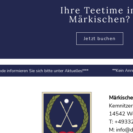
Ihre Teetime 
Märkischen?
Jetzt buchen
**Kein Anreise
informieren Sie sich bitte unter Aktuelles!***
Märkische
Kemnitze
14542 We
T: +4933
M: info@d