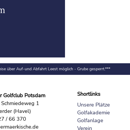
im
 über Auf-und Abfahrt Leest möglich - Grube gesperrt.***
*
Shortlinks
r Golfclub Potsdam
r Schmiedeweg 1
Unsere Plätze
rder (Havel)
Golfakademie
27 / 66 370
Golfanlage
ermaerkische.de
Verein